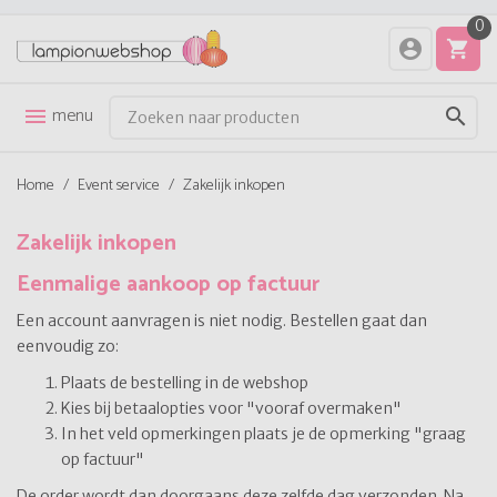
0
account_circle
shopping_cart
menu
menu
search
Home
/
Event service
/
Zakelijk inkopen
Zakelijk inkopen
Eenmalige aankoop op factuur
Een account aanvragen is niet nodig. Bestellen gaat dan
eenvoudig zo:
Plaats de bestelling in de webshop
Kies bij betaalopties voor "vooraf overmaken"
In het veld opmerkingen plaats je de opmerking "graag
op factuur"
De order wordt dan doorgaans deze zelfde dag verzonden. Na