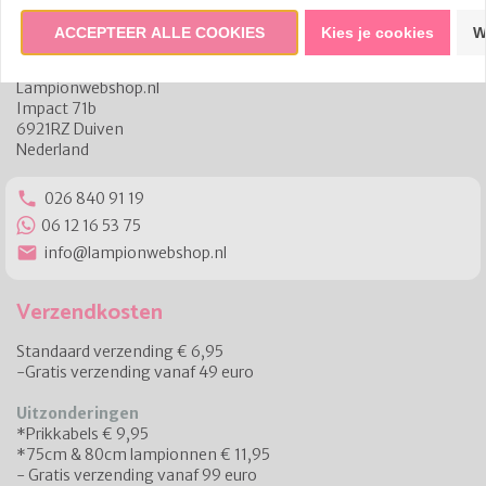
ACCEPTEER ALLE COOKIES
Kies je cookies
W
Lampionwebshop.nl
Lampionwebshop.nl
Impact 71b
6921RZ Duiven
Nederland
phone
026 840 91 19
06 12 16 53 75
email
info@lampionwebshop.nl
Verzendkosten
Standaard verzending € 6,95
-Gratis verzending vanaf 49 euro
Uitzonderingen
*Prikkabels € 9,95
*75cm & 80cm lampionnen € 11,95
- Gratis verzending vanaf 99 euro